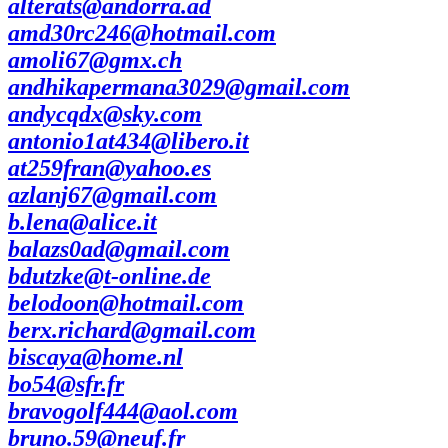
alterats@andorra.ad
amd30rc246@hotmail.com
amoli67@gmx.ch
andhikapermana3029@gmail.com
andycqdx@sky.com
antonio1at434@libero.it
at259fran@yahoo.es
azlanj67@gmail.com
b.lena@alice.it
balazs0ad@gmail.com
bdutzke@t-online.de
belodoon@hotmail.com
berx.richard@gmail.com
biscaya@home.nl
bo54@sfr.fr
bravogolf444@aol.com
bruno.59@neuf.fr