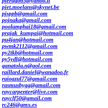
pierugo65@yahoo.it
piet.moelans@skynet.be
pisppb@gmail.com
pojnaka@gmail.com
poolamphai18@gmail.com
prajak_kumpai@hotmail.com
pu4jan@hotmail.com
pwmk2112@gmail.com
py2tkb@hotmail.com
py5ydl@hotmail.com
qanatola.n@aol.com
raillard.daniel@wanadoo.fr
raioazul77@gmail.com
rasmusbygg@gmail.com
raycarpenter@live.com
rayclf50@gmail.com
rc246@gmx.es