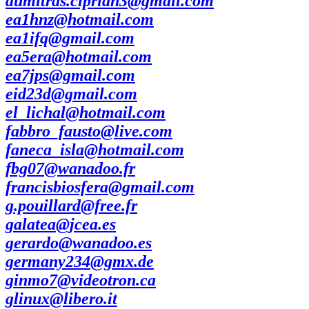
dumitras.ciprian3@gmail.com
ea1hnz@hotmail.com
ea1ifq@gmail.com
ea5era@hotmail.com
ea7jps@gmail.com
eid23d@gmail.com
el_lichal@hotmail.com
fabbro_fausto@live.com
faneca_isla@hotmail.com
fbg07@wanadoo.fr
francisbiosfera@gmail.com
g.pouillard@free.fr
galatea@jcea.es
gerardo@wanadoo.es
germany234@gmx.de
ginmo7@videotron.ca
glinux@libero.it