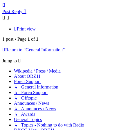
Top
Post Reply
Print view
1 post • Page
1
of
1
Return to “General Information”
Jump to
Wikipedia / Press / Media
About QRZ11
Foren-Support
↳ General Information
↳ Foren Support
↳ Offtopic
Announces / News
↳ Announces / News
↳ Awards
General Topics
↳ Topics - Nothing to do with Radio