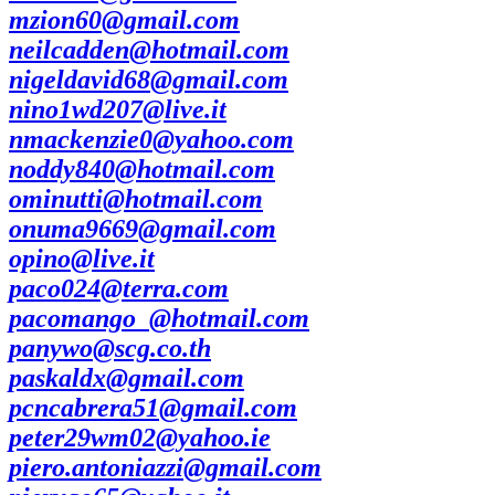
mzion60@gmail.com
neilcadden@hotmail.com
nigeldavid68@gmail.com
nino1wd207@live.it
nmackenzie0@yahoo.com
noddy840@hotmail.com
ominutti@hotmail.com
onuma9669@gmail.com
opino@live.it
paco024@terra.com
pacomango_@hotmail.com
panywo@scg.co.th
paskaldx@gmail.com
pcncabrera51@gmail.com
peter29wm02@yahoo.ie
piero.antoniazzi@gmail.com