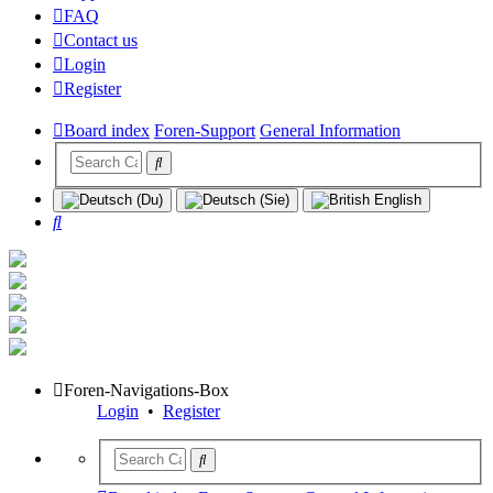
FAQ
Contact us
Login
Register
Board index
Foren-Support
General Information
Search
Foren-Navigations-Box
Login
•
Register