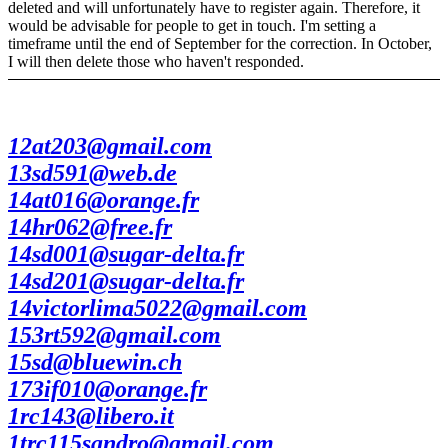
deleted and will unfortunately have to register again. Therefore, it
would be advisable for people to get in touch. I'm setting a
timeframe until the end of September for the correction. In October,
I will then delete those who haven't responded.
12at203@gmail.com
13sd591@web.de
14at016@orange.fr
14hr062@free.fr
14sd001@sugar-delta.fr
14sd201@sugar-delta.fr
14victorlima5022@gmail.com
153rt592@gmail.com
15sd@bluewin.ch
173if010@orange.fr
1rc143@libero.it
1trc115sandro@gmail.com