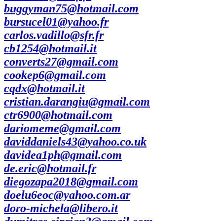
buggyman75@hotmail.com
bursucel01@yahoo.fr
carlos.vadillo@sfr.fr
cb1254@hotmail.it
converts27@gmail.com
cookep6@gmail.com
cqdx@hotmail.it
cristian.darangiu@gmail.com
ctr6900@hotmail.com
dariomeme@gmail.com
daviddaniels43@yahoo.co.uk
davidea1ph@gmail.com
de.eric@hotmail.fr
diegozapa2018@gmail.com
doelu6eoc@yahoo.com.ar
doro-michela@libero.it