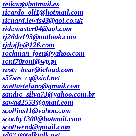
reikan@hotmail.es
ricardo_oli1@hotmail.com
richard.lewis43@aol.co.uk
ridemaster04@aol.com
rj26da193@outlook.com
rjdujfo@126.com
rockman_joen@yahoo.com
roni70roni@wp.pl
rusty_bear@icloud.com
s57sas_cq@siol.net
saettastefano@gmail.com
sandro_silva73@yahoo.com.br
sawad2553@gmail.com
scollins11@yahoo.com
scooby1300@hotmail.com
scottwend@gmail.com
sd033@talktalk.net