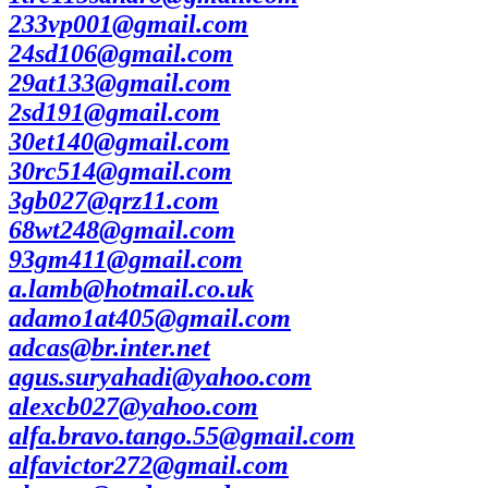
233vp001@gmail.com
24sd106@gmail.com
29at133@gmail.com
2sd191@gmail.com
30et140@gmail.com
30rc514@gmail.com
3gb027@qrz11.com
68wt248@gmail.com
93gm411@gmail.com
a.lamb@hotmail.co.uk
adamo1at405@gmail.com
adcas@br.inter.net
agus.suryahadi@yahoo.com
alexcb027@yahoo.com
alfa.bravo.tango.55@gmail.com
alfavictor272@gmail.com