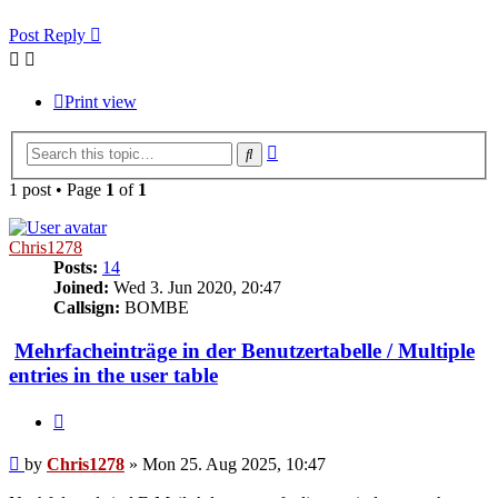
Post Reply
Print view
Advanced
Search
search
1 post • Page
1
of
1
Chris1278
Posts:
14
Joined:
Wed 3. Jun 2020, 20:47
Callsign:
BOMBE
Mehrfacheinträge in der Benutzertabelle / Multiple
entries in the user table
Quote
Post
by
Chris1278
»
Mon 25. Aug 2025, 10:47