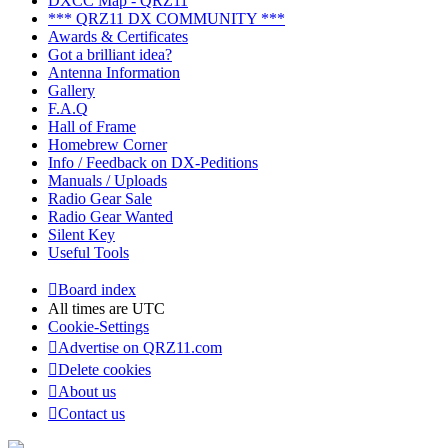
DXCC Map - QRZ11
*** QRZ11 DX COMMUNITY ***
Awards & Certificates
Got a brilliant idea?
Antenna Information
Gallery
F.A.Q
Hall of Frame
Homebrew Corner
Info / Feedback on DX-Peditions
Manuals / Uploads
Radio Gear Sale
Radio Gear Wanted
Silent Key
Useful Tools
Board index
All times are
UTC
Cookie-Settings
Advertise on QRZ11.com
Delete cookies
About us
Contact us