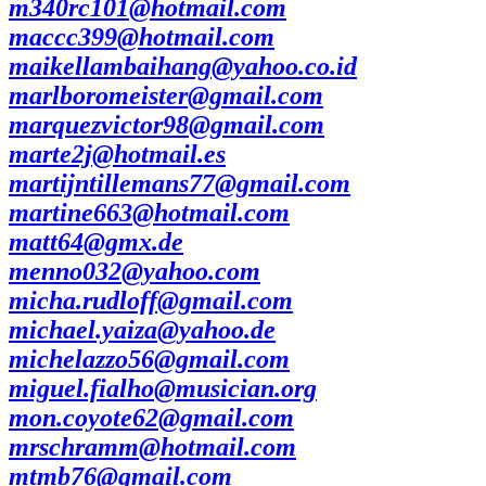
m340rc101@hotmail.com
maccc399@hotmail.com
maikellambaihang@yahoo.co.id
marlboromeister@gmail.com
marquezvictor98@gmail.com
marte2j@hotmail.es
martijntillemans77@gmail.com
martine663@hotmail.com
matt64@gmx.de
menno032@yahoo.com
micha.rudloff@gmail.com
michael.yaiza@yahoo.de
michelazzo56@gmail.com
miguel.fialho@musician.org
mon.coyote62@gmail.com
mrschramm@hotmail.com
mtmb76@gmail.com