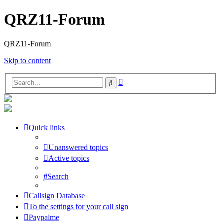
QRZ11-Forum
QRZ11-Forum
Skip to content
Advanced
Search
search
Quick links
Unanswered topics
Active topics
Search
Callsign Database
To the settings for your call sign
Paypalme