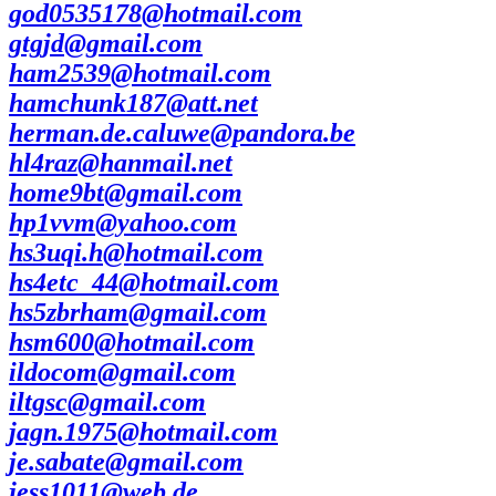
god0535178@hotmail.com
gtgjd@gmail.com
ham2539@hotmail.com
hamchunk187@att.net
herman.de.caluwe@pandora.be
hl4raz@hanmail.net
home9bt@gmail.com
hp1vvm@yahoo.com
hs3uqi.h@hotmail.com
hs4etc_44@hotmail.com
hs5zbrham@gmail.com
hsm600@hotmail.com
ildocom@gmail.com
iltgsc@gmail.com
jagn.1975@hotmail.com
je.sabate@gmail.com
jess1011@web.de