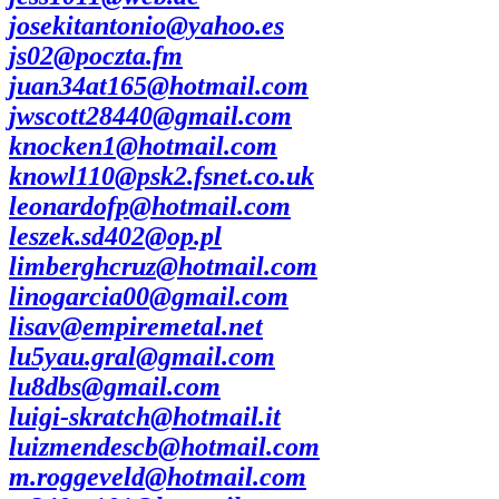
josekitantonio@yahoo.es
js02@poczta.fm
juan34at165@hotmail.com
jwscott28440@gmail.com
knocken1@hotmail.com
knowl110@psk2.fsnet.co.uk
leonardofp@hotmail.com
leszek.sd402@op.pl
limberghcruz@hotmail.com
linogarcia00@gmail.com
lisav@empiremetal.net
lu5yau.gral@gmail.com
lu8dbs@gmail.com
luigi-skratch@hotmail.it
luizmendescb@hotmail.com
m.roggeveld@hotmail.com