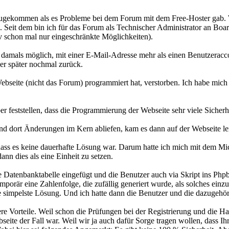
hinzugekommen als es Probleme bei dem Forum mit dem Free-Hoster gab
. Seit dem bin ich für das Forum als Technischer Administrator an Boar
v schon mal nur eingeschränkte Möglichkeiten).
amals möglich, mit einer E-Mail-Adresse mehr als einen Benutzeraccoun
er später nochmal zurück.
seite (nicht das Forum) programmiert hat, verstorben. Ich habe mich 
r feststellen, dass die Programmierung der Webseite sehr viele Sicherh
und dort Änderungen im Kern abliefen, kam es dann auf der Webseite l
r, dass es keine dauerhafte Lösung war. Darum hatte ich mich mit dem M
nn dies als eine Einheit zu setzen.
te Datenbanktabelle eingefügt und die Benutzer auch via Skript ins P
emporär eine Zahlenfolge, die zufällig generiert wurde, als solches ei
ie simpelste Lösung. Und ich hatte dann die Benutzer und die dazugeh
re Vorteile. Weil schon die Prüfungen bei der Registrierung und die
eite der Fall war. Weil wir ja auch dafür Sorge tragen wollen, dass Ih