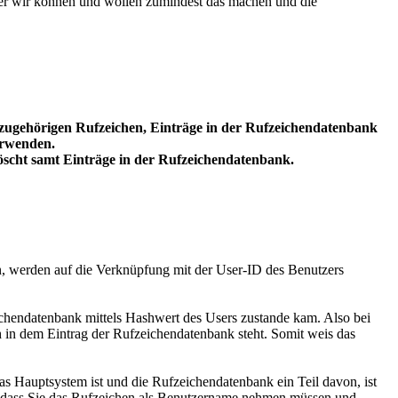
ber wir können und wollen zumindest das machen und die
azugehörigen Rufzeichen, Einträge in der Rufzeichendatenbank
erwenden.
löscht samt Einträge in der Rufzeichendatenbank.
n, werden auf die Verknüpfung mit der User-ID des Benutzers
eichendatenbank mittels Hashwert des Users zustande kam. Also bei
in dem Eintrag der Rufzeichendatenbank steht. Somit weis das
as Hauptsystem ist und die Rufzeichendatenbank ein Teil davon, ist
en, dass Sie das Rufzeichen als Benutzername nehmen müssen und