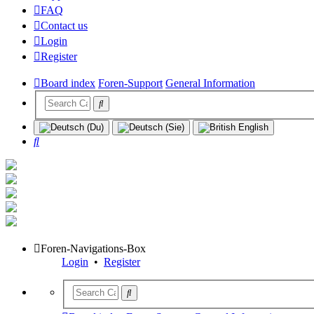
FAQ
Contact us
Login
Register
Board index
Foren-Support
General Information
Search
Foren-Navigations-Box
Login
•
Register