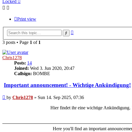
Locked
Print view
Advanced
Search
search
3 posts • Page
1
of
1
Chris1278
Posts:
14
Joined:
Wed 3. Jun 2020, 20:47
Callsign:
BOMBE
Important announcement! - Wichtige Ankündigung!
Post
by
Chris1278
»
Sun 14. Sep 2025, 07:36
Hier findet ihr eine wichtige Ankündigung. 
Here you'll find an important announcement