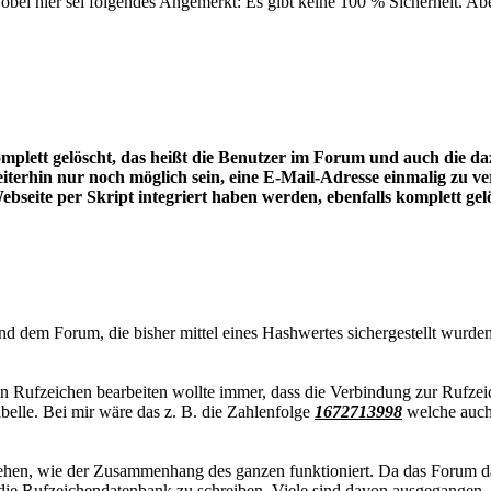
bei hier sei folgendes Angemerkt: Es gibt keine 100 % Sicherheit. A
mplett gelöscht, das heißt die Benutzer im Forum und auch die d
iterhin nur noch möglich sein, eine E-Mail-Adresse einmalig zu v
ebseite per Skript integriert haben werden, ebenfalls komplett ge
 dem Forum, die bisher mittel eines Hashwertes sichergestellt wurde
sein Rufzeichen bearbeiten wollte immer, dass die Verbindung zur Rufz
belle. Bei mir wäre das z. B. die Zahlenfolge
1672713998
welche auch 
rstehen, wie der Zusammenhang des ganzen funktioniert. Da das Forum d
 in die Rufzeichendatenbank zu schreiben. Viele sind davon ausgegang