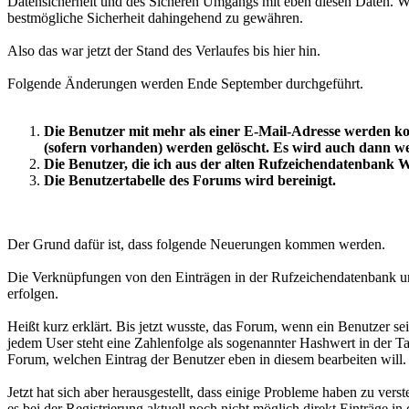
Datensicherheit und des Sicheren Umgangs mit eben diesen Daten. Wo
bestmögliche Sicherheit dahingehend zu gewähren.
Also das war jetzt der Stand des Verlaufes bis hier hin.
Folgende Änderungen werden Ende September durchgeführt.
Die Benutzer mit mehr als einer E-Mail-Adresse werden ko
(sofern vorhanden) werden gelöscht. Es wird auch dann we
Die Benutzer, die ich aus der alten Rufzeichendatenbank W
Die Benutzertabelle des Forums wird bereinigt.
Der Grund dafür ist, dass folgende Neuerungen kommen werden.
Die Verknüpfungen von den Einträgen in der Rufzeichendatenbank und
erfolgen.
Heißt kurz erklärt. Bis jetzt wusste, das Forum, wenn ein Benutzer 
jedem User steht eine Zahlenfolge als sogenannter Hashwert in der Ta
Forum, welchen Eintrag der Benutzer eben in diesem bearbeiten will.
Jetzt hat sich aber herausgestellt, dass einige Probleme haben zu ve
es bei der Registrierung aktuell noch nicht möglich direkt Einträge