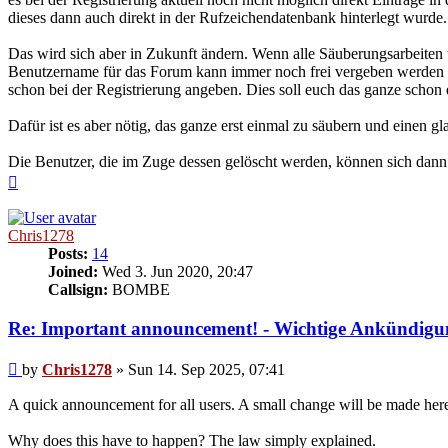
dieses dann auch direkt in der Rufzeichendatenbank hinterlegt wurde. 
Das wird sich aber in Zukunft ändern. Wenn alle Säuberungsarbeiten 
Benutzername für das Forum kann immer noch frei vergeben werden (so
schon bei der Registrierung angeben. Dies soll euch das ganze scho
Dafür ist es aber nötig, das ganze erst einmal zu säubern und einen g
Die Benutzer, die im Zuge dessen gelöscht werden, können sich dann j
Top
Chris1278
Posts:
14
Joined:
Wed 3. Jun 2020, 20:47
Callsign:
BOMBE
Re: Important announcement! - Wichtige Ankündigu
Post
by
Chris1278
»
Sun 14. Sep 2025, 07:41
A quick announcement for all users. A small change will be made here a
Why does this have to happen? The law simply explained.