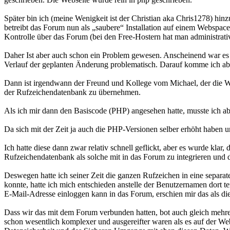
Später bin ich (meine Wenigkeit ist der Christian aka Chris1278) 
betreibt das Forum nun als „saubere“ Installation auf einem Webspace
Kontrolle über das Forum (bei den Free-Hostern hat man administrati
Daher Ist aber auch schon ein Problem gewesen. Anscheinend war es d
Verlauf der geplanten Änderung problematisch. Darauf komme ich ab
Dann ist irgendwann der Freund und Kollege vom Michael, der die Web
der Rufzeichendatenbank zu übernehmen.
Als ich mir dann den Basiscode (PHP) angesehen hatte, musste ich abe
Da sich mit der Zeit ja auch die PHP-Versionen selber erhöht haben 
Ich hatte diese dann zwar relativ schnell geflickt, aber es wurde kla
Rufzeichendatenbank als solche mit in das Forum zu integrieren und da
Deswegen hatte ich seiner Zeit die ganzen Rufzeichen in eine separa
konnte, hatte ich mich entschieden anstelle der Benutzernamen dort t
E-Mail-Adresse einloggen kann in das Forum, erschien mir das als d
Dass wir das mit dem Forum verbunden hatten, bot auch gleich mehre
schon wesentlich komplexer und ausgereifter waren als es auf der Webs