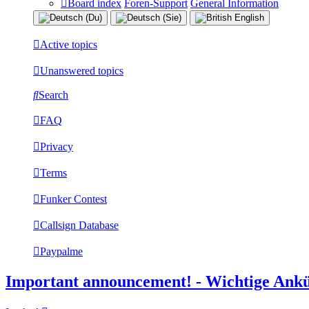
Board index
Foren-Support
General Information
Active topics
Unanswered topics
Search
FAQ
Privacy
Terms
Funker Contest
Callsign Database
Paypalme
Important announcement! - Wichtige Ank