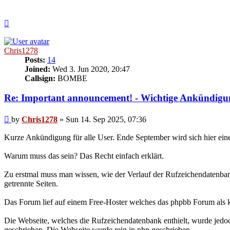
Top
Chris1278
Posts:
14
Joined:
Wed 3. Jun 2020, 20:47
Callsign:
BOMBE
Re: Important announcement! - Wichtige Ankündigu
Post
by
Chris1278
»
Sun 14. Sep 2025, 07:36
Kurze Ankündigung für alle User. Ende September wird sich hier ein
Warum muss das sein? Das Recht einfach erklärt.
Zu erstmal muss man wissen, wie der Verlauf der Rufzeichendatenba
getrennte Seiten.
Das Forum lief auf einem Free-Hoster welches das phpbb Forum als k
Die Webseite, welches die Rufzeichendatenbank enthielt, wurde jed
geschrieben. Die Webseite wurde rein in php geschrieben.