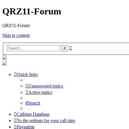
QRZ11-Forum
QRZ11-Forum
Skip to content
Advanced
Search
search
Quick links
Unanswered topics
Active topics
Search
Callsign Database
To the settings for your call sign
Paypalme