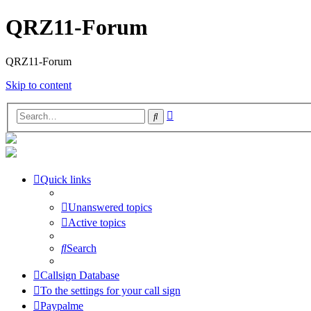
QRZ11-Forum
QRZ11-Forum
Skip to content
Advanced
Search
search
Quick links
Unanswered topics
Active topics
Search
Callsign Database
To the settings for your call sign
Paypalme