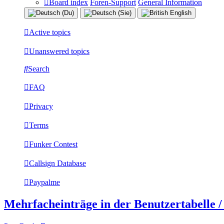
Board index
Foren-Support
General Information
Active topics
Unanswered topics
Search
FAQ
Privacy
Terms
Funker Contest
Callsign Database
Paypalme
Mehrfacheinträge in der Benutzertabelle / 