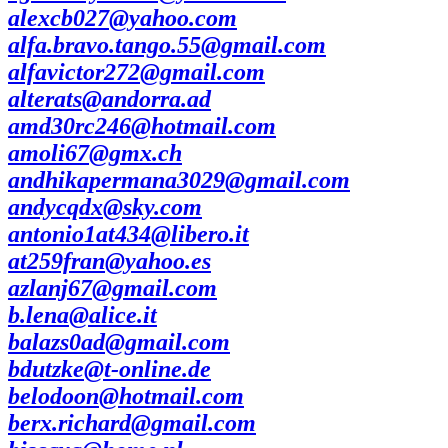
alexcb027@yahoo.com
alfa.bravo.tango.55@gmail.com
alfavictor272@gmail.com
alterats@andorra.ad
amd30rc246@hotmail.com
amoli67@gmx.ch
andhikapermana3029@gmail.com
andycqdx@sky.com
antonio1at434@libero.it
at259fran@yahoo.es
azlanj67@gmail.com
b.lena@alice.it
balazs0ad@gmail.com
bdutzke@t-online.de
belodoon@hotmail.com
berx.richard@gmail.com