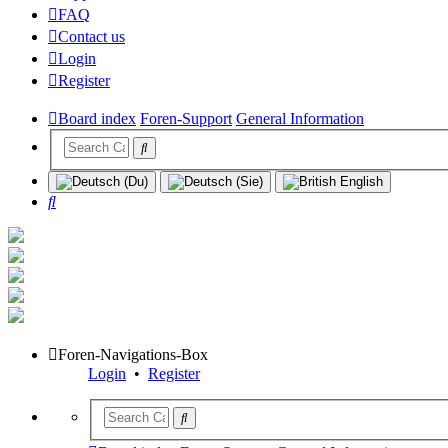
FAQ
Contact us
Login
Register
Board index
Foren-Support
General Information
Search
Foren-Navigations-Box
Login
•
Register