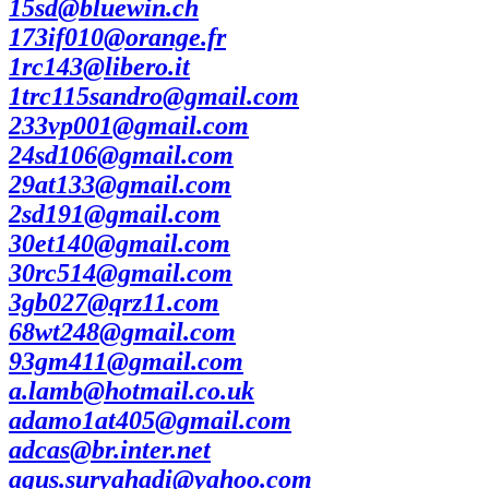
15sd@bluewin.ch
173if010@orange.fr
1rc143@libero.it
1trc115sandro@gmail.com
233vp001@gmail.com
24sd106@gmail.com
29at133@gmail.com
2sd191@gmail.com
30et140@gmail.com
30rc514@gmail.com
3gb027@qrz11.com
68wt248@gmail.com
93gm411@gmail.com
a.lamb@hotmail.co.uk
adamo1at405@gmail.com
adcas@br.inter.net
agus.suryahadi@yahoo.com