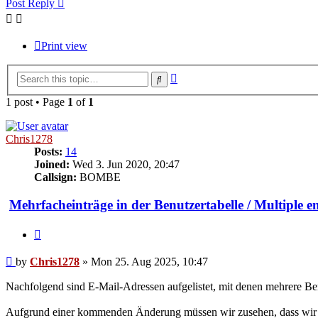
Post Reply
Print view
Advanced
Search
search
1 post • Page
1
of
1
Chris1278
Posts:
14
Joined:
Wed 3. Jun 2020, 20:47
Callsign:
BOMBE
Mehrfacheinträge in der Benutzertabelle / Multiple ent
Quote
Post
by
Chris1278
»
Mon 25. Aug 2025, 10:47
Nachfolgend sind E-Mail-Adressen aufgelistet, mit denen mehrere Ben
Aufgrund einer kommenden Änderung müssen wir zusehen, dass wir b