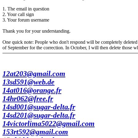
1. The email in question
2. Your call sign
3. Your forum username
Thank you for your understanding.
One quick note: People who don't respond will be completely deleted an
of September for the correction. In October, I will then delete those 
12at203@gmail.com
13sd591@web.de
14at016@orange.fr
14hr062@free.fr
14sd001@sugar-delta.fr
14sd201@sugar-delta.fr
14victorlima5022@gmail.com
153rt592@gmail.com