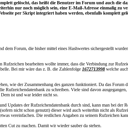
mplett gelöscht, das heißt die Benutzer im Forum und auch die d
iterhin nur noch möglich sein, eine E-Mail-Adresse einmalig zu v
ebseite per Skript integriert haben werden, ebenfalls komplett ge
 dem Forum, die bisher mittel eines Hashwertes sichergestellt wurde
sein Rufzeichen bearbeiten wollte immer, dass die Verbindung zur Rufz
belle. Bei mir wäre das z. B. die Zahlenfolge
1672713998
welche auch 
rstehen, wie der Zusammenhang des ganzen funktioniert. Da das Forum d
 in die Rufzeichendatenbank zu schreiben. Viele sind davon ausgegang
Dem ist und war leider nicht so.
und Updates der Rufzeichendatenbank durch sind, kann man bei der Reg
fern nicht schon genutzt) dieser wird auch weiterhin nicht als Rufze
n etwas vereinfachen. Die restlichen Angaben zu seinem Rufzeichen kan
latten Cut zu machen. Damit wir wieder sauber da stehen.