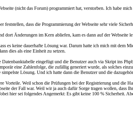
seite (nicht das Forum) programmiert hat, verstorben. Ich habe mich 
r feststellen, dass die Programmierung der Webseite sehr viele Sicherh
und dort Änderungen im Kern abliefen, kam es dann auf der Webseite l
r, dass es keine dauerhafte Lösung war. Darum hatte ich mich mit dem M
nn dies als eine Einheit zu setzen.
te Datenbanktabelle eingefügt und die Benutzer auch via Skript ins P
emporär eine Zahlenfolge, die zufällig generiert wurde, als solches ei
ie simpelste Lösung. Und ich hatte dann die Benutzer und die dazugeh
re Vorteile. Weil schon die Prüfungen bei der Registrierung und die
eite der Fall war. Weil wir ja auch dafür Sorge tragen wollen, dass Ih
bei hier sei folgendes Angemerkt: Es gibt keine 100 % Sicherheit. A