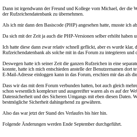
Dann ist irgendwann der Freund und Kollege vom Michael, der die Web
der Rufzeichendatenbank zu übernehmen.
Als ich mir dann den Basiscode (PHP) angesehen hatte, musste ich abe
Da sich mit der Zeit ja auch die PHP-Versionen selber erhöht haben 
Ich hatte diese dann zwar relativ schnell geflickt, aber es wurde kla
Rufzeichendatenbank als solche mit in das Forum zu integrieren und da
Deswegen hatte ich seiner Zeit die ganzen Rufzeichen in eine separa
konnte, hatte ich mich entschieden anstelle der Benutzernamen dort t
E-Mail-Adresse einloggen kann in das Forum, erschien mir das als d
Dass wir das mit dem Forum verbunden hatten, bot auch gleich mehre
schon wesentlich komplexer und ausgereifter waren als es auf der Webs
Datensicherheit und des Sicheren Umgangs mit eben diesen Daten. Wo
bestmögliche Sicherheit dahingehend zu gewähren.
Also das war jetzt der Stand des Verlaufes bis hier hin.
Folgende Änderungen werden Ende September durchgeführt.