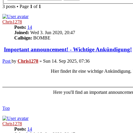
3 posts • Page
1
of
1
Chris1278
Posts:
14
Joined:
Wed 3. Jun 2020, 20:47
Callsign:
BOMBE
Important announcement! - Wichtige Ankündigung!
Post
by
Chris1278
»
Sun 14. Sep 2025, 07:36
Hier findet ihr eine wichtige Ankündigung. 
Here you'll find an important announcement
Top
Chris1278
Posts:
14