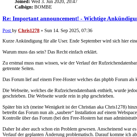
Joined:
Wed 3. Jun 2020, 20:47
Callsign:
BOMBE
Re: Important announcement! - Wichtige Ankündigu
Post
by
Chris1278
»
Sun 14. Sep 2025, 07:36
Kurze Ankündigung für alle User. Ende September wird sich hier ein
Warum muss das sein? Das Recht einfach erklärt.
Zu erstmal muss man wissen, wie der Verlauf der Rufzeichendatenba
getrennte Seiten.
Das Forum lief auf einem Free-Hoster welches das phpbb Forum als k
Die Webseite, welches die Rufzeichendatenbank enthielt, wurde jed
geschrieben. Die Webseite wurde rein in php geschrieben.
Später bin ich (meine Wenigkeit ist der Christian aka Chris1278) 
betreibt das Forum nun als „saubere“ Installation auf einem Webspace
Kontrolle über das Forum (bei den Free-Hostern hat man administrati
Daher Ist aber auch schon ein Problem gewesen. Anscheinend war es d
Verlauf der geplanten Änderung problematisch. Darauf komme ich ab